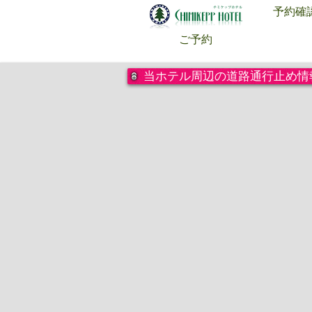
と
予約確
し
ご予約
た
氷
上
当ホテル周辺の道路通行止め情
で
ワ
カ
サ
ギ
釣
り
道
具
や
エ
サ
を
ご
用